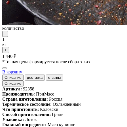
количество
-
1
кг
+
1 440 ₽
*Точная цена формируется после сбора заказа
В корзину
Описание
доставка
отзывы
Описание
Артикул:
92358
Производитель:
ПриМясе
Страна изготовления:
Россия
Термическое состояние:
Охлажденный
Что приготовить:
Колбаски
Cпособ приготовления:
Гриль
Упаковка:
Лоток
Главный ингредиент:
Мясо куриное