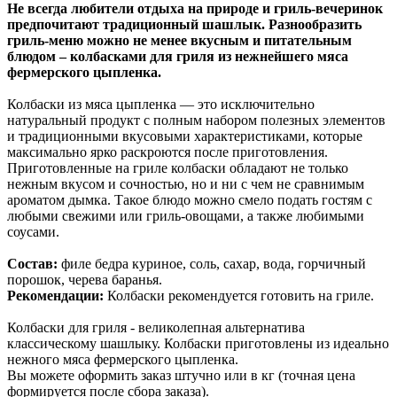
Не всегда любители отдыха на природе и гриль-вечеринок
предпочитают традиционный шашлык. Разнообразить
гриль-меню можно не менее вкусным и питательным
блюдом – колбасками для гриля из нежнейшего мяса
фермерского цыпленка.
Колбаски из мяса цыпленка — это исключительно
натуральный продукт с полным набором полезных элементов
и традиционными вкусовыми характеристиками, которые
максимально ярко раскроются после приготовления.
Приготовленные на гриле колбаски обладают не только
нежным вкусом и сочностью, но и ни с чем не сравнимым
ароматом дымка. Такое блюдо можно смело подать гостям с
любыми свежими или гриль-овощами, а также любимыми
соусами.
Состав:
филе бедра куриное, соль, сахар, вода, горчичный
порошок, черева баранья.
Рекомендации:
Колбаски рекомендуется готовить на гриле.
Колбаски для гриля - великолепная альтернатива
классическому шашлыку. Колбаски приготовлены из идеально
нежного мяса фермерского цыпленка.
Вы можете оформить заказ штучно или в кг (точная цена
формируется после сбора заказа).