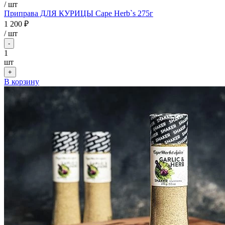
/ шт
Приправа ДЛЯ КУРИЦЫ Cape Herb`s 275г
1 200 ₽
/
шт
-
1
шт
+
В корзину