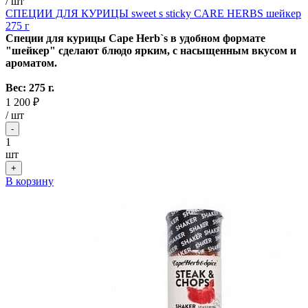
/ шт
СПЕЦИИ ДЛЯ КУРИЦЫ sweet s sticky CARE HERBS шейкер
275 г
Специи для курицы Cape Herb`s в удобном формате
"шейкер" сделают блюдо ярким, с насыщенным вкусом и
ароматом.
Вес: 275 г.
1 200 ₽
/
шт
-
1
шт
+
В корзину