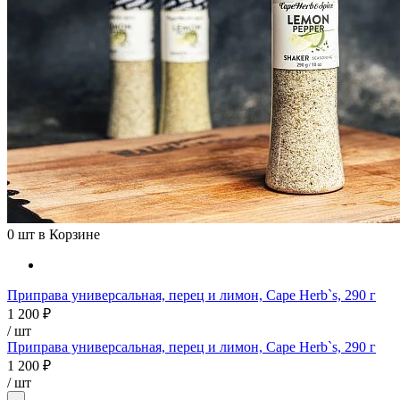
0
шт в Корзине
Приправа универсальная, перец и лимон, Cape Herb`s, 290 г
1 200 ₽
/ шт
Приправа универсальная, перец и лимон, Cape Herb`s, 290 г
1 200 ₽
/
шт