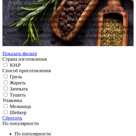
идеального мяса. Наш ассортимент приправ включает
классические варианты, такие как перец, соль и чеснок,
которые обязательно добавят аромата готовому блюду и
подчеркнут натуральный вкус мяса. Кроме того, мы
предлагаем специи с травяными нотками, экзотические смеси
с пряностями из разных уголков мира. С помощью специй Вы
сможете придать своим блюдам уникальность и
неповторимость.
Показать фильтр
Страна изготовления
ЮАР
Cпособ приготовления
Гриль
Жарить
Запекать
Тушить
Упаковка
Мельница
Шейкер
Сбросить
По популярности
По популярности