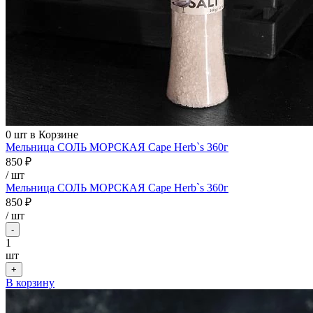
0
шт в Корзине
Мельница СОЛЬ МОРСКАЯ Cape Herb`s 360г
850 ₽
/ шт
Мельница СОЛЬ МОРСКАЯ Cape Herb`s 360г
850 ₽
/
шт
-
1
шт
+
В корзину