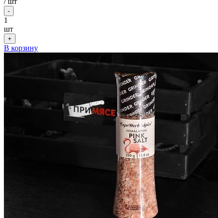
/
шт
-
1
шт
+
В корзину