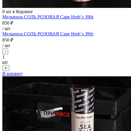
0
шт в Корзине
Мельница СОЛЬ РОЗОВАЯ Cape Herb`s 390г
850 ₽
/ шт
Мельница СОЛЬ РОЗОВАЯ Cape Herb`s 390г
850 ₽
/
шт
-
1
шт
+
В корзину