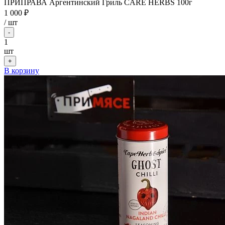
ПРИПРАВА Аргентинский Гриль CARE HERBS 100г
1 000 ₽
/
шт
-
1
шт
+
В корзину