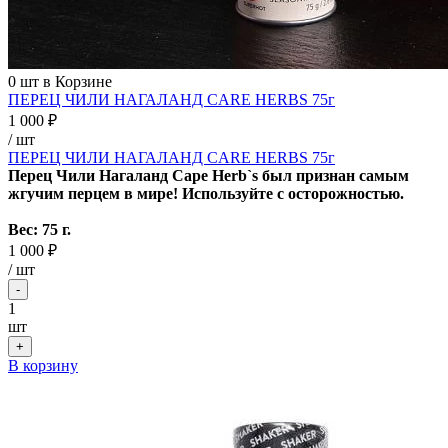
0
шт в Корзине
ПЕРЕЦ ЧИЛИ НАГАЛАНД CARE HERBS 75г
1 000 ₽
/ шт
ПЕРЕЦ ЧИЛИ НАГАЛАНД CARE HERBS 75г
Перец Чили Нагаланд Cape Herb`s был признан самым
жгучим перцем в мире! Используйте с осторожностью.
Вес: 75 г.
1 000 ₽
/
шт
-
1
шт
+
В корзину