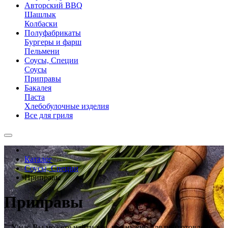
Авторский BBQ
Шашлык
Колбаски
Полуфабрикаты
Бургеры и фарш
Пельмени
Соусы, Специи
Соусы
Приправы
Бакалея
Паста
Хлебобулочные изделия
Все для гриля
Каталог
Соусы, Специи
Приправы
Приправы
У нас Вы можете найти все, что нужно для приготовления