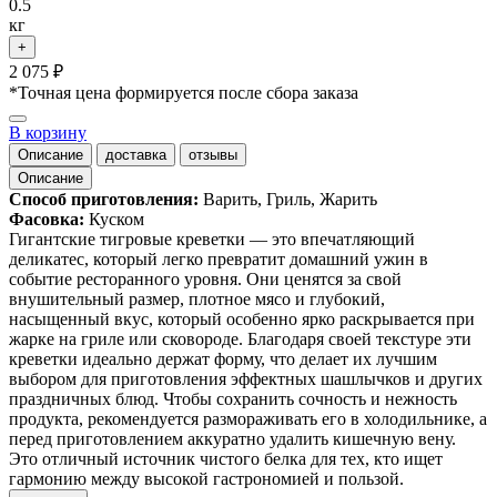
0.5
кг
+
2 075 ₽
*Точная цена формируется после сбора заказа
В корзину
Описание
доставка
отзывы
Описание
Cпособ приготовления:
Варить, Гриль, Жарить
Фасовка:
Куском
Гигантские тигровые креветки — это впечатляющий
деликатес, который легко превратит домашний ужин в
событие ресторанного уровня. Они ценятся за свой
внушительный размер, плотное мясо и глубокий,
насыщенный вкус, который особенно ярко раскрывается при
жарке на гриле или сковороде. Благодаря своей текстуре эти
креветки идеально держат форму, что делает их лучшим
выбором для приготовления эффектных шашлычков и других
праздничных блюд. Чтобы сохранить сочность и нежность
продукта, рекомендуется размораживать его в холодильнике, а
перед приготовлением аккуратно удалить кишечную вену.
Это отличный источник чистого белка для тех, кто ищет
гармонию между высокой гастрономией и пользой.