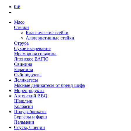
0 ₽
Мясо
Стейки
Классические стейки
Альтернативные стейки
Отруба
Сухое вызревание
Мраморная говядина
Японское ВАГЮ
Свинина
Баранина
Субпродукты
Деликатесы
Мясные деликатесы от бренд-шефа
Морепродукты
Авторский BBQ
Шашлык
Колбаски
Полуфабрикаты
Бургеры и фарш
Пельмени
Соусы, Специи