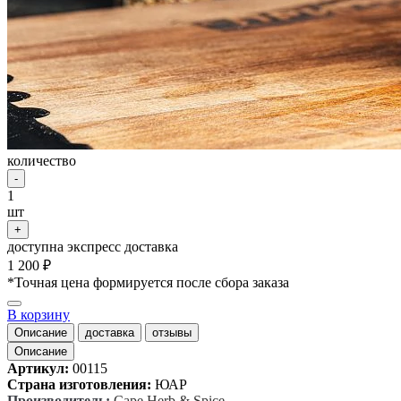
количество
-
1
шт
+
доступна экспресс доставка
1 200 ₽
*Точная цена формируется после сбора заказа
В корзину
Описание
доставка
отзывы
Описание
Артикул:
00115
Страна изготовления:
ЮАР
Производитель:
Cape Herb & Spice