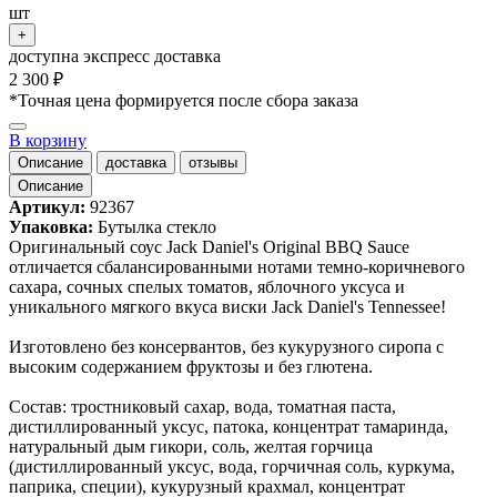
шт
+
доступна экспресс доставка
2 300 ₽
*Точная цена формируется после сбора заказа
В корзину
Описание
доставка
отзывы
Описание
Артикул:
92367
Упаковка:
Бутылка стекло
Оригинальный соус Jack Daniel's Original BBQ Sauce
отличается сбалансированными нотами темно-коричневого
сахара, сочных спелых томатов, яблочного уксуса и
уникального мягкого вкуса виски Jack Daniel's Tennessee!
Изготовлено без консервантов, без кукурузного сиропа с
высоким содержанием фруктозы и без глютена.
Состав: тростниковый сахар, вода, томатная паста,
дистиллированный уксус, патока, концентрат тамаринда,
натуральный дым гикори, соль, желтая горчица
(дистиллированный уксус, вода, горчичная соль, куркума,
паприка, специи), кукурузный крахмал, концентрат