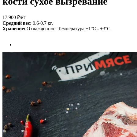
кости сухое вызревание
17 900 ₽
/кг
Средний вес:
0.6-0.7 кг.
Хранение:
Охлажденное. Температура +1°С - +3°С.