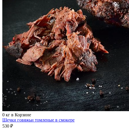
0
кг в Корзине
Щечки говяжьи томленые в смокере
530 ₽