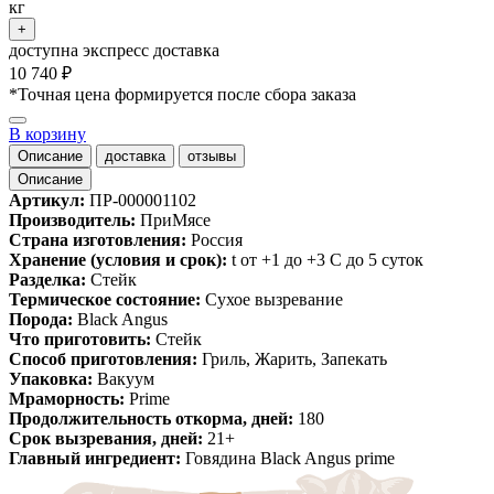
кг
+
доступна экспресс доставка
10 740 ₽
*Точная цена формируется после сбора заказа
В корзину
Описание
доставка
отзывы
Описание
Артикул:
ПР-000001102
Производитель:
ПриМясе
Страна изготовления:
Россия
Хранение (условия и срок):
t от +1 до +3 С до 5 суток
Разделка:
Стейк
Термическое состояние:
Сухое вызревание
Порода:
Black Angus
Что приготовить:
Стейк
Cпособ приготовления:
Гриль, Жарить, Запекать
Упаковка:
Вакуум
Мраморность:
Prime
Продолжительность откорма, дней:
180
Срок вызревания, дней:
21+
Главный ингредиент:
Говядина Black Angus prime