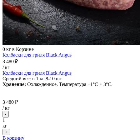
0
кг в Корзине
Колбаски для гриля Black Angus
3 480 ₽
/ кг
Колбаски для гриля Black Angus
Средний вес: в 1 кг 8-10 шт.
Хранение:
Охлажденное. Температура +1°С + 3°С.
3 480 ₽
/
кг
-
1
кг
+
В корзину