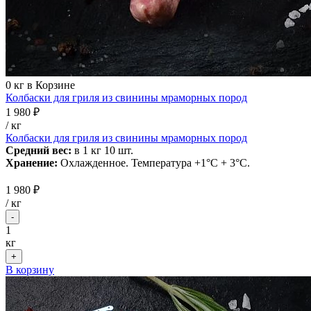
0
кг в Корзине
Колбаски для гриля из свинины мраморных пород
1 980 ₽
/ кг
Колбаски для гриля из свинины мраморных пород
Средний вес:
в 1 кг 10 шт.
Хранение:
Охлажденное. Температура +1°С + 3°С.
1 980 ₽
/
кг
-
1
кг
+
В корзину