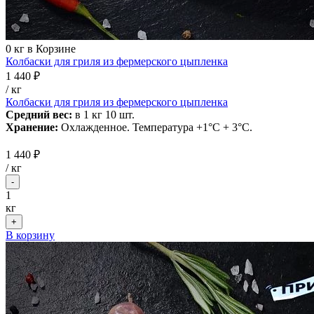
0
кг в Корзине
Колбаски для гриля из фермерского цыпленка
1 440 ₽
/ кг
Колбаски для гриля из фермерского цыпленка
Средний вес:
в 1 кг 10 шт.
Хранение:
Охлажденное. Температура +1°С + 3°С.
1 440 ₽
/
кг
-
1
кг
+
В корзину