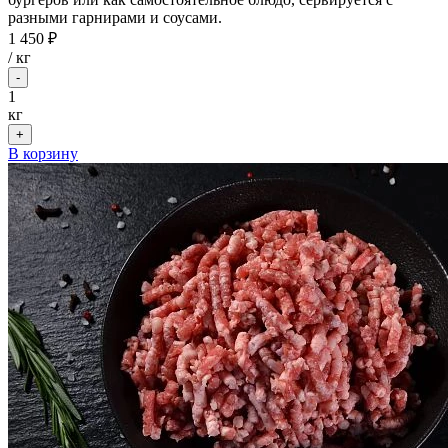
разными гарнирами и соусами.
1 450 ₽
/
кг
-
1
кг
+
В корзину