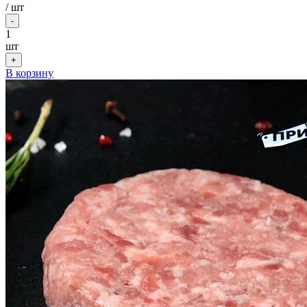
/
шт
-
1
шт
+
В корзину