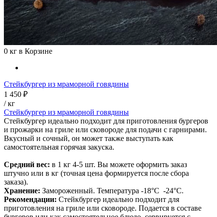
0
кг в Корзине
Стейкбургер из мраморной говядины
1 450 ₽
/ кг
Стейкбургер из мраморной говядины
Стейкбургер идеально подходит для приготовления бургеров
и прожарки на гриле или сковороде для подачи с гарнирами.
Вкусный и сочный, он может также выступать как
самостоятельная горячая закуска.
Средний вес:
в 1 кг 4-5 шт. Вы можете оформить заказ
штучно или в кг (точная цена формируется после сбора
заказа).
Хранение:
Замороженный. Температура -18°С -24°С.
Рекомендации:
Стейкбургер
идеально подходит для
приготовления на гриле или сковороде. Подается в составе
бургеров или как самостоятельное блюдо, сервируется с