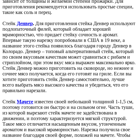
зависит от толщины и желаемой степени прожарки. Для
приготовления рекомендуется использовать простые специи,
такие как соль и перец.
Стейк
Денвер
.
Для приготовления стейка Денвер используют
подлопаточный филей, который обладает хорошей
мраморностью, что придает стейку сочность и аромат.
Впервые такую нарезку попробовали в США в 19 веке, а
название этого стейка появилось благодаря городу Денвер в
Колорадо. Денвер – топовый альтернативный стейк, который
по своим вкусовым качествам может сравниться с рибаем и
стриплойном, при этом вкус мяса выражен максимально ярко.
Стейк Денвер можно приготовить на сковороде, но нежнее и
сочнее мясо получается, когда его готовят на гриле. Если вы
хотите приготовить стейк Денвер самостоятельно, лучше
всего выбрать мясо высокого качества и убедиться, что его
правильно нарезали.
Стейк
Мачете
известен своей небольшой толщиной 1-1,5 см,
поэтому готовится он быстро и на сильном огне. Часть туши,
из которой вырезают стейк мачете не задействована в
движении, и поэтому характеризуется мягкой структурой.
Такое мясо отличается насыщенным вкусом, утонченным
ароматом и высокой мраморностью. Нарезка получила свое
название благодаря своей форме, похожей на мачете. Чтобы