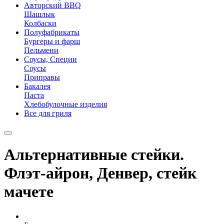
Авторский BBQ
Шашлык
Колбаски
Полуфабрикаты
Бургеры и фарш
Пельмени
Соусы, Специи
Соусы
Приправы
Бакалея
Паста
Хлебобулочные изделия
Все для гриля
Альтернативные стейки.
Флэт-айрон, Денвер, стейк
мачете