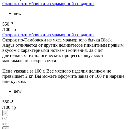
Окорок по-тамбовски из мраморной говядины
new
550 ₽
/100 гр
Окорок по-тамбовски из мраморной говядины
Окорок по-Тамбовски из мяса мраморного бычка Black
Angus отличается от других деликатесов пикантным пряным
вкусом с характерными нотками копчения. За счет
длительных технологических процессов вкус мяса
максимально раскрывается.
Цена указана за 100 г. Вес мясного изделия целиком не
превышает 2 кг. Вы можете оформить заказ от 100 г в нарезке
или куском.
new
550 ₽
/
100 гр
-
0.1
кг