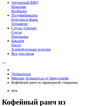
Авторский BBQ
Шашлык
Колбаски
Полуфабрикаты
Бургеры и фарш
Пельмени
Соусы, Специи
Соусы
Приправы
Бакалея
Паста
Хлебобулочные изделия
Все для гриля
Деликатесы
Мясные деликатесы от бренд-шефа
Кофейный ранч из мраморной говядины
new
Кофейный ранч из