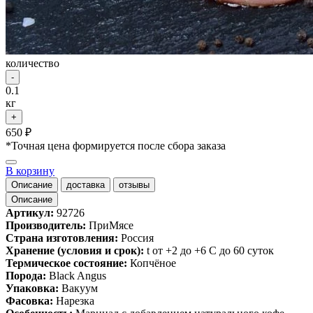
количество
-
0.1
кг
+
650 ₽
*Точная цена формируется после сбора заказа
В корзину
Описание
доставка
отзывы
Описание
Артикул:
92726
Производитель:
ПриМясе
Страна изготовления:
Россия
Хранение (условия и срок):
t от +2 до +6 С до 60 суток
Термическое состояние:
Копчёное
Порода:
Black Angus
Упаковка:
Вакуум
Фасовка:
Нарезка