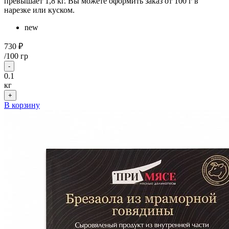
превышает 1,8 кг. Вы можете оформить заказ от 100 г в
нарезке или куском.
new
730 ₽
/
100 гр
-
0.1
кг
+
В корзину