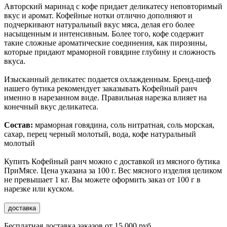
Авторский маринад с кофе придает деликатесу неповторимый
вкус и аромат. Кофейные нотки отлично дополняют и
подчеркивают натуральный вкус мяса, делая его более
насыщенным и интенсивным. Более того, кофе содержит
такие сложные ароматические соединения, как пирозины,
которые придают мраморной говядине глубину и сложность
вкуса.
Изысканный деликатес подается охлажденным. Бренд-шеф
нашего бутика рекомендует заказывать Кофейный ранч
именно в нарезанном виде. Правильная нарезка влияет на
конечный вкус деликатеса.
Состав:
мраморная говядина, соль нитратная, соль морская,
сахар, перец черный молотый, вода, кофе натуральный
молотый
Купить Кофейный ранч можно с доставкой из мясного бутика
ПриМясе. Цена указана за 100 г. Вес мясного изделия целиком
не превышает 1 кг. Вы можете оформить заказ от 100 г в
нарезке или куском.
доставка
Бесплатная доставка заказов от 15 000 руб.