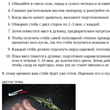
Обваляйте в смеси соли, перца и сухого чеснока и остав
Смажьте растительным маслом сковороду и разогрейте ее
Когда масло начнет дымиться, выложите подготовленное 
Обжарьте стейк с двух сторон по 2–3 мин. с каждой.
Затем поместите мясо в духовку, предварительно нагретую
Чтобы получить стейк самой популярной степени прожарки
пропитает весь кусок, так что стейк получится нежным и
Каждый стейк должен отдохнуть перед нарезкой, поэтому
Пока мясо томится в духовке, подготовьте карамелизова
огне в течение 5–10 мин. до золотистого цвета. Затем д
чтобы сахар не пригорал, пока лук не станет мягким и н
К этому времени ваш стейк будет уже готов. Нарежьте его и п
другие темы