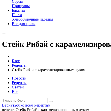
Соусы
Приправы
Бакалея
Паста
Хлебобулочные изделия
Все для гриля
Стейк Рибай с карамелизиро
Блог
Рецепты
Стейк Рибай с карамелизированным луком
Новости
Рецепты
Статьи
Все
Вернуться
ко всем Рецептам
рецепт:
Стейк Рибай с карамелизированным луком