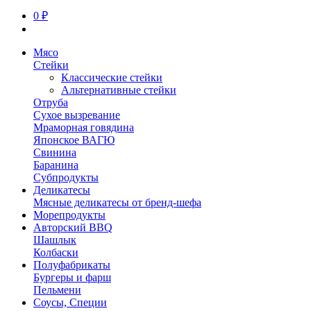
0 ₽
Мясо
Стейки
Классические стейки
Альтернативные стейки
Отруба
Сухое вызревание
Мраморная говядина
Японское ВАГЮ
Свинина
Баранина
Субпродукты
Деликатесы
Мясные деликатесы от бренд-шефа
Морепродукты
Авторский BBQ
Шашлык
Колбаски
Полуфабрикаты
Бургеры и фарш
Пельмени
Соусы, Специи