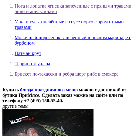
Нога и лопатка ягненка запеченные с пряными травами,
чили и апельсинами
Утка и гусь запечённые в соусе порто с ароматными
травами
Молочный поросенок запеченный в пряном маринаде с
бурбоном
Пате ан крут
Террин с фуа-гра
Брискет по-техасски и ребра шорт рибс в смокере
Купить
блюда праздничного меню
можно с доставкой из
бутика ПриМясе. Сделать заказ можно на сайте или по
телефону +7 (495) 150-55-40.
другие темы